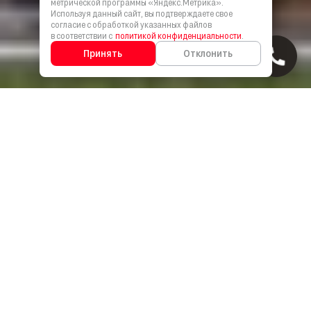
метрической программы «Яндекс.Метрика».
Используя данный сайт, вы подтверждаете свое
согласие с обработкой указанных файлов
в соответствии с
политикой конфиденциальности
.
Принять
Отклонить
Узнай
первым
о старте
продаж
Место, где вы встречаетесь с Горным Алтаем.
Здесь создана современная среда с уважением
к местной идентичности в самом центре Горного
Алтая. Отсюда начинается путь к горам и долинам,